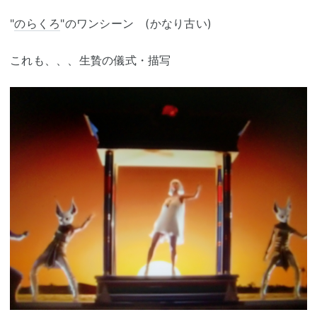
"
のらくろ
"のワンシーン (かなり古い)
これも、、、生贄の儀式・描写