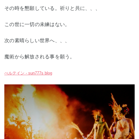
その時を懇願している。祈りと共に、、、
この世に一切の未練はない。
次の素晴らしい世界へ、、、
魔術から解放される事を願う。
べルテイン - sun777s blog