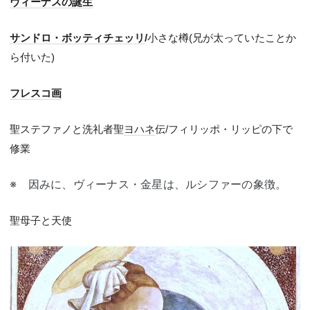
ヴィーナスの誕生
サンドロ・ボッティチェッリ
/
小さな樽(
兄が太っていたことか
ら付いた)
フレスコ画
聖ステファノと洗礼者聖
ヨハネ
伝/
フィリッポ・リッピの下で
修業
※ 因みに、ヴィーナス・金星は、ルシファーの象徴。
聖母子と天使