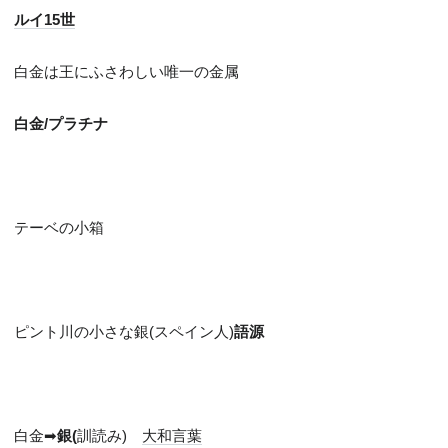
ルイ15世
白金は王にふさわしい唯一の金属
白金/
プラチナ
テーベの小箱
ピント川の小さな銀(
スペイン人)
語源
白金➡
銀(
訓読み)
大和言葉