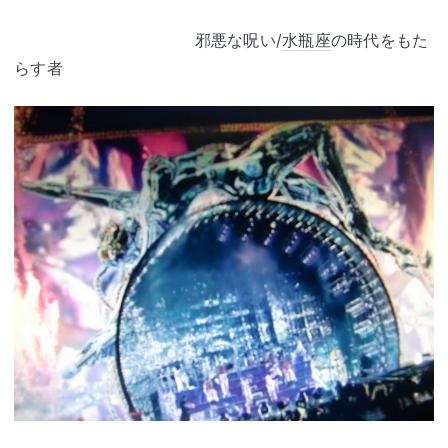
邪悪な呪い/
水瓶座
の時代をもた
らす者