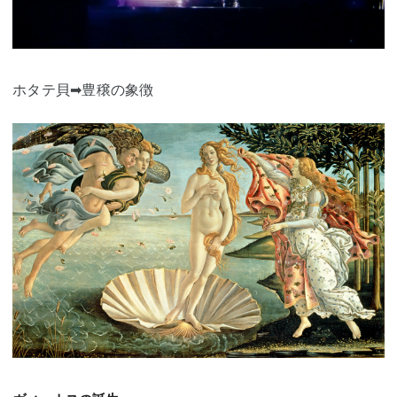
ホタテ貝➡豊穣の象徴